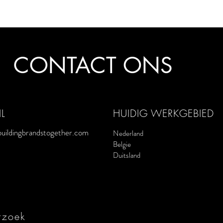
CONTACT ONS
L
HUIDIG WERKGEBIED
uildingbrandstogether.com
Nederland
Belgie
Duitsland
rzoek