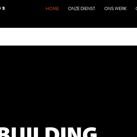
HOME
ONZE DIENST
ONS WERK
ds